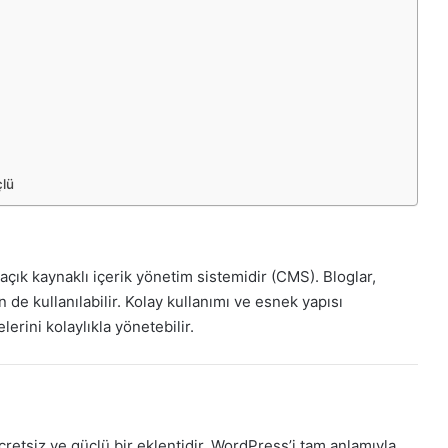
çlü
çık kaynaklı içerik yönetim sistemidir (CMS). Bloglar,
n de kullanılabilir. Kolay kullanımı ve esnek yapısı
erini kolaylıkla yönetebilir.
siz ve güçlü bir eklentidir. WordPress’i tam anlamıyla