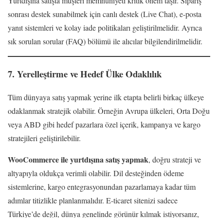
Yurtdışına satışta müşteri memnuniyeti kritik önem taşır. Sipariş
sonrası destek sunabilmek için canlı destek (Live Chat), e-posta
yanıt sistemleri ve kolay iade politikaları geliştirilmelidir. Ayrıca
sık sorulan sorular (FAQ) bölümü ile alıcılar bilgilendirilmelidir.
7. Yerelleştirme ve Hedef Ülke Odaklılık
Tüm dünyaya satış yapmak yerine ilk etapta belirli birkaç ülkeye
odaklanmak stratejik olabilir. Örneğin Avrupa ülkeleri, Orta Doğu
veya ABD gibi hedef pazarlara özel içerik, kampanya ve kargo
stratejileri geliştirilebilir.
WooCommerce ile yurtdışına satış yapmak
, doğru strateji ve
altyapıyla oldukça verimli olabilir. Dil desteğinden ödeme
sistemlerine, kargo entegrasyonundan pazarlamaya kadar tüm
adımlar titizlikle planlanmalıdır. E-ticaret sitenizi sadece
Türkiye’de değil, dünya genelinde görünür kılmak istiyorsanız,