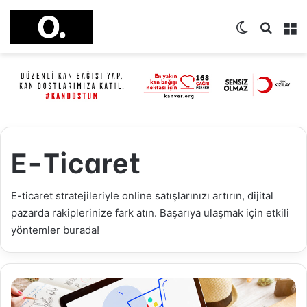
Dış görünü
Arama 
M
E-Ticaret
E-ticaret stratejileriyle online satışlarınızı artırın, dijital
pazarda rakiplerinize fark atın. Başarıya ulaşmak için etkili
yöntemler burada!