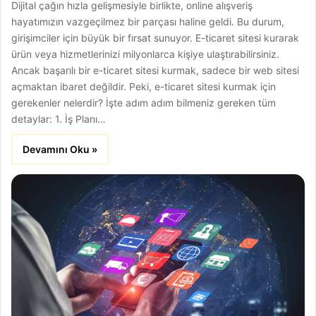
Dijital çağın hızla gelişmesiyle birlikte, online alışveriş
hayatımızın vazgeçilmez bir parçası haline geldi. Bu durum,
girişimciler için büyük bir fırsat sunuyor. E-ticaret sitesi kurarak
ürün veya hizmetlerinizi milyonlarca kişiye ulaştırabilirsiniz.
Ancak başarılı bir e-ticaret sitesi kurmak, sadece bir web sitesi
açmaktan ibaret değildir. Peki, e-ticaret sitesi kurmak için
gerekenler nelerdir? İşte adım adım bilmeniz gereken tüm
detaylar: 1. İş Planı…
Devamını Oku »