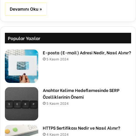
Devamını Oku »
Popular Yazılar
E-posta (E-mail) Adresi Nedir, Nasıl Alınır?
5 Kasım 2024
Anahtar Kelime Hedeflemesinde SERP
Özelliklerinin Önemi
5 Kasım 2024
HTTPS Sertifikası Nedir ve Nasıl Alınır?
4 Kasım 2024