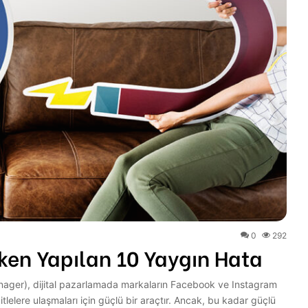
0
292
ken Yapılan 10 Yaygın Hata
ager), dijital pazarlamada markaların Facebook ve Instagram
itlelere ulaşmaları için güçlü bir araçtır. Ancak, bu kadar güçlü