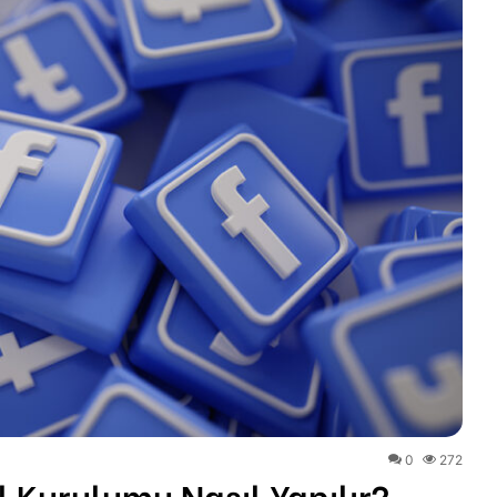
0
272
l Kurulumu Nasıl Yapılır?