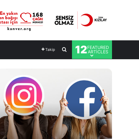
12
FEATURED
Arama yap ...
Takip
ARTICLES