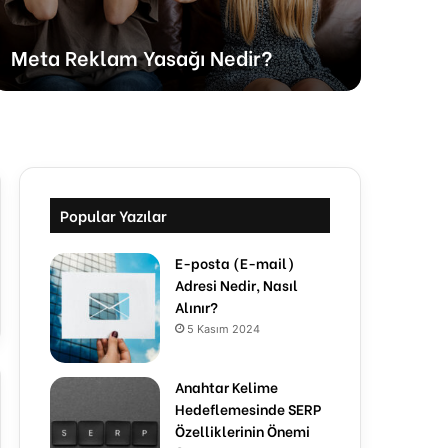
Met
Meta Reklam Yasağı Nedir?
10 
Popular Yazılar
E-posta (E-mail)
Adresi Nedir, Nasıl
Alınır?
5 Kasım 2024
Anahtar Kelime
Hedeflemesinde SERP
Özelliklerinin Önemi